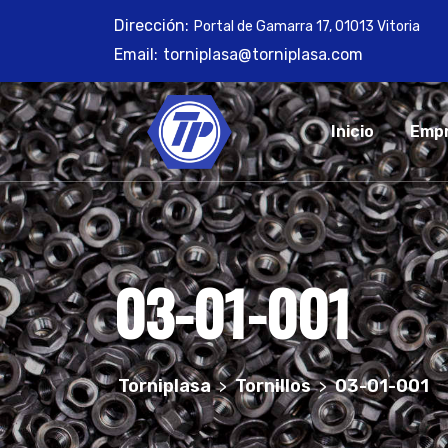
Skip
Dirección:
Portal de Gamarra 17, 01013 Vitoria
to
Email:
torniplasa@torniplasa.com
content
Inicio
Emp
03-01-001
Torniplasa
Tornillos
03-01-001
>
>