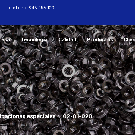
Teléfono:
945 256 100
resa
Tecnología
Calidad
Productos
Clie
icaciones especiales
02-01-020
>