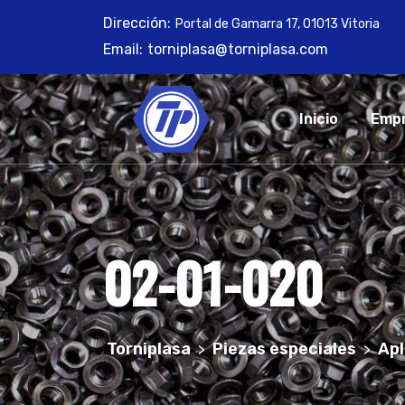
Skip
Dirección:
Portal de Gamarra 17, 01013 Vitoria
to
Email:
torniplasa@torniplasa.com
content
Inicio
Emp
02-01-020
Torniplasa
Piezas especiales
Apl
>
>