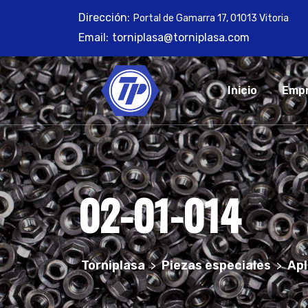
Skip
Dirección:
Portal de Gamarra 17, 01013 Vitoria
to
Email:
torniplasa@torniplasa.com
content
Inicio
Emp
02-01-014
Torniplasa
Piezas especiales
Apl
>
>