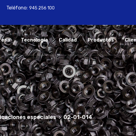
Teléfono:
945 256 100
resa
Tecnología
Calidad
Productos
Clie
icaciones especiales
02-01-014
>