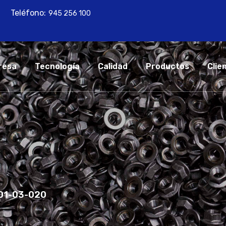
Teléfono:
945 256 100
resa
Tecnología
Calidad
Productos
Clie
01-03-020