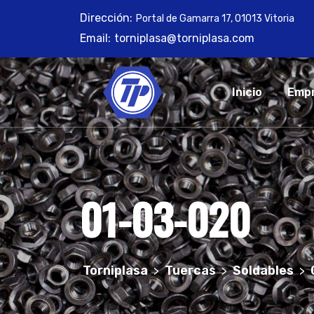
Skip
Dirección:
Portal de Gamarra 17, 01013 Vitoria
to
Email:
torniplasa@torniplasa.com
content
Inicio
Emp
01-03-020
Torniplasa
Tuercas
Soldables
>
>
>