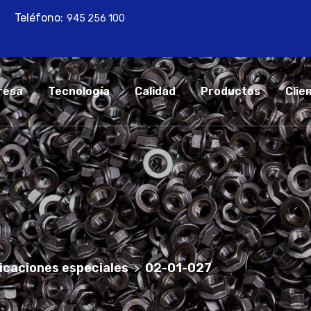
Teléfono:
945 256 100
resa
Tecnología
Calidad
Productos
Clie
icaciones especiales
02-01-027
>