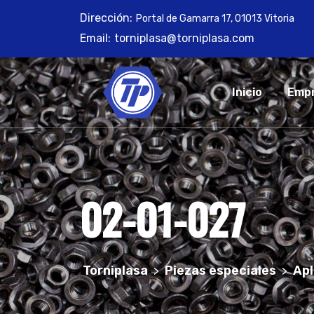
Skip
Dirección:
Portal de Gamarra 17, 01013 Vitoria
to
Email:
torniplasa@torniplasa.com
content
Inicio
Emp
02-01-027
Torniplasa
Piezas especiales
Apl
>
>