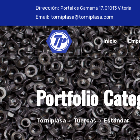
Skip
Dirección:
Portal de Gamarra 17, 01013 Vitoria
to
Email:
torniplasa@torniplasa.com
content
Inicio
Emp
Portfolio Cate
Torniplasa
Tuercas
Estándar
>
>