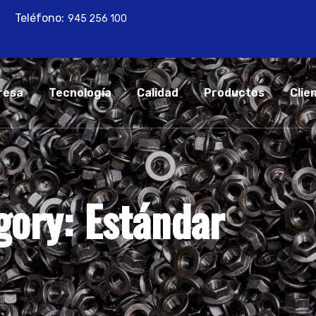
Teléfono:
945 256 100
resa
Tecnología
Calidad
Productos
Clie
gory:
Estándar